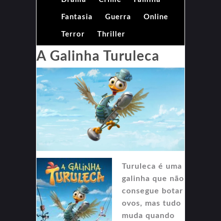
Fantasia
Guerra
Online
Terror
Thriller
A Galinha Turuleca
Turuleca é uma
galinha que não
consegue botar
ovos, mas tudo
muda quando