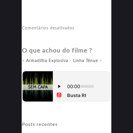
em
Comentários desativados
A
Galinha
O que achou do filme ?
Turuleca
<
Armadilha Explosiva
-
Linha Tênue
>
Posts recentes