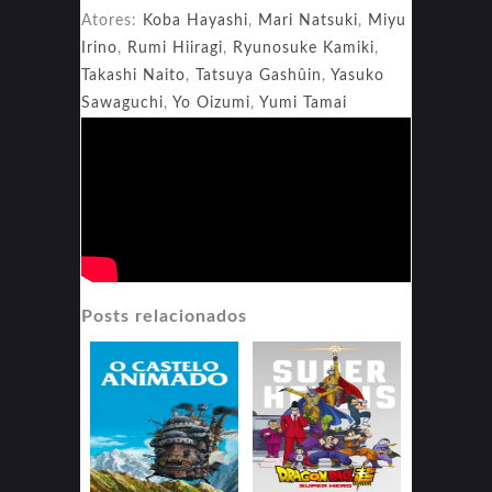
Atores:
Koba Hayashi
,
Mari Natsuki
,
Miyu
Irino
,
Rumi Hiiragi
,
Ryunosuke Kamiki
,
Takashi Naito
,
Tatsuya Gashûin
,
Yasuko
Sawaguchi
,
Yo Oizumi
,
Yumi Tamai
Posts relacionados