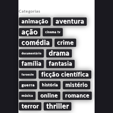
Categorias
aventura
animação
ação
cinema tv
comédia
crime
drama
documentário
família
fantasia
ficção científica
faroeste
mistério
guerra
história
online
romance
música
thriller
terror