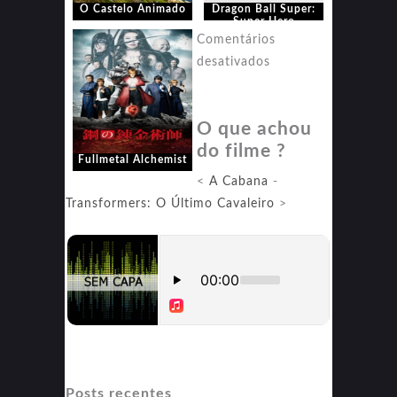
O Castelo Animado
Dragon Ball Super:
Super Hero
Comentários
em
desativados
Fullmetal
Alchemist
O que achou
do filme ?
Fullmetal Alchemist
<
A Cabana
-
Transformers: O Último Cavaleiro
>
Posts recentes