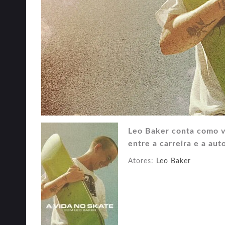
Leo Baker conta como vi
entre a carreira e a au
Atores:
Leo Baker