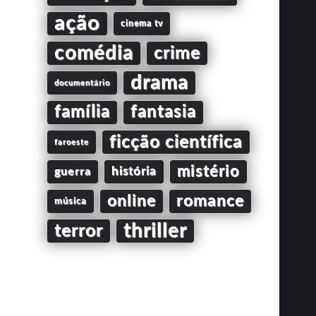
ação
cinema tv
comédia
crime
drama
documentário
família
fantasia
ficção científica
faroeste
mistério
guerra
história
online
romance
música
thriller
terror