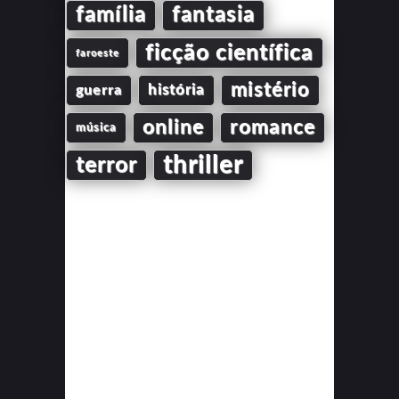
família
fantasia
ficção científica
faroeste
mistério
guerra
história
online
romance
música
thriller
terror