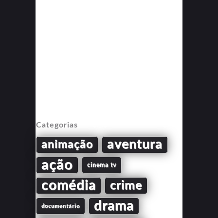
Categorias
aventura
animação
ação
cinema tv
comédia
crime
drama
documentário