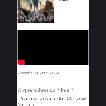
em
Comentários desativados
Alien
Outbreak
O que achou do filme ?
<
Guerra contra Aliens
-
Ben 10: Invasão
Alienígena
>