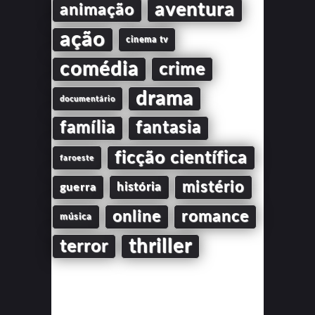
aventura
animação
ação
cinema tv
comédia
crime
drama
documentário
família
fantasia
ficção científica
faroeste
mistério
guerra
história
online
romance
música
thriller
terror