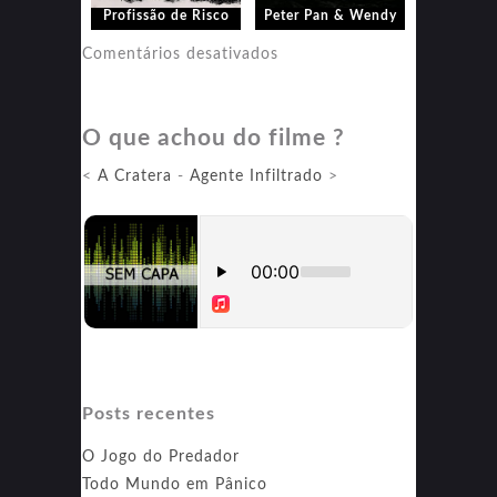
Profissão de Risco
Peter Pan & Wendy
em
Comentários desativados
Peter
Pan
O que achou do filme ?
&
Wendy
<
A Cratera
-
Agente Infiltrado
>
Posts recentes
O Jogo do Predador
Todo Mundo em Pânico