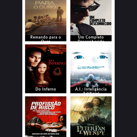
Remando para o
Um Completo
Ouro
Desconhecido
Do Inferno
A.I.: Inteligência
Artificial