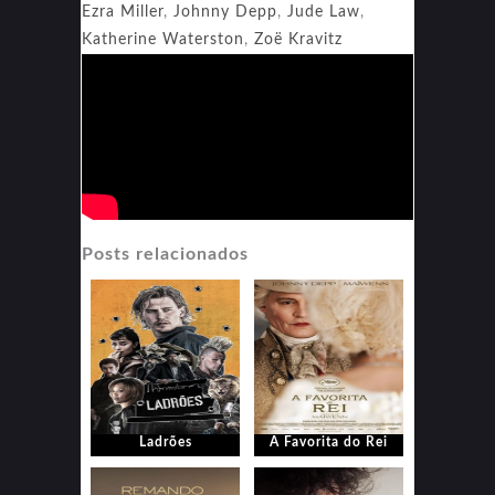
Ezra Miller
,
Johnny Depp
,
Jude Law
,
Katherine Waterston
,
Zoë Kravitz
Posts relacionados
Ladrões
A Favorita do Rei