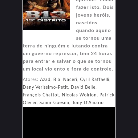
fazer isto. Dois
jovens heróis,
nascidos
quando aquilo
se tornou uma
terra de ninguém e lutando contra
um governo repressor, têm 24 horas
para entrar e salvar o que se tornou
um local violento e fora de controle.
Atores:
Azad
,
Bibi Naceri
,
Cyril Raffaelli
,
Dany Verissimo-Petit
,
David Belle
,
François Chattot
,
Nicolas Woirion
,
Patrick
Olivier
,
Samir Guesmi
,
Tony D'Amario