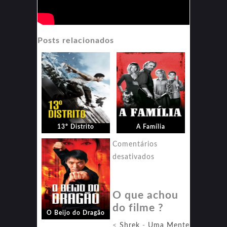
Posts relacionados
13º Distrito
A Família
Comentários
em
desativados
O
Beijo
O que achou
do
do filme ?
Dragão
O Beijo do Dragão
<
Shrek
-
Uma Mente