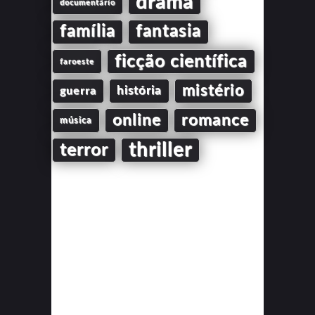
drama
documentário
família
fantasia
ficção científica
faroeste
mistério
guerra
história
online
romance
música
thriller
terror