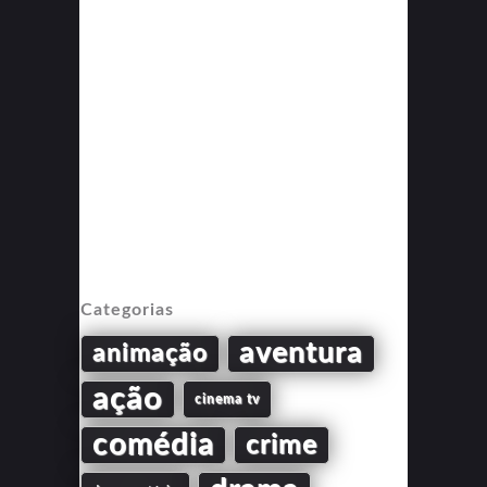
Categorias
aventura
animação
ação
cinema tv
comédia
crime