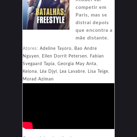
competir em
Paris, mas se
distrai depois
que encontra a
mãe distante.
Atores:
Adeline Tayoro
,
Bao Andre
Nguyen
,
Ellen Dorrit Petersen
,
Fabian
Svegaard Tapia
,
Georgia May Anta
,
Keiona
,
Léa Djyl
,
Lea Lavabre
,
Lisa Teige
,
Morad Aziman