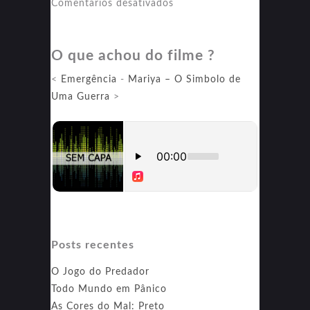
em
Comentários desativados
Batalhas:
Freestyle
O que achou do filme ?
<
Emergência
-
Mariya – O Simbolo de
Uma Guerra
>
Posts recentes
O Jogo do Predador
Todo Mundo em Pânico
As Cores do Mal: Preto