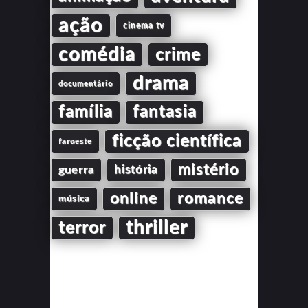
ação
cinema tv
comédia
crime
drama
documentário
família
fantasia
ficção científica
faroeste
mistério
guerra
história
online
romance
música
thriller
terror