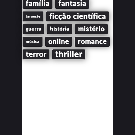
família
fantasia
ficção científica
faroeste
mistério
guerra
história
online
romance
música
thriller
terror