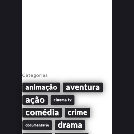
Categorias
aventura
animação
ação
cinema tv
comédia
crime
drama
documentário