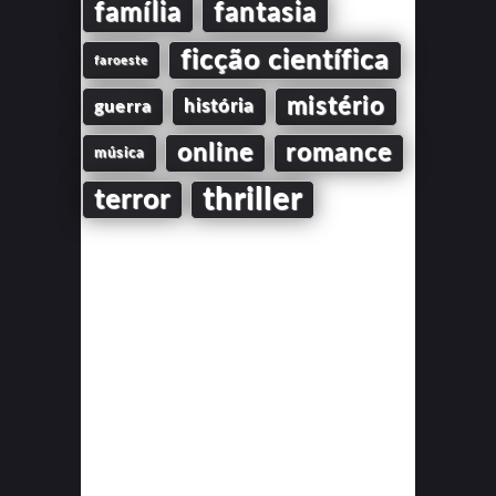
família
fantasia
ficção científica
faroeste
mistério
guerra
história
online
romance
música
thriller
terror