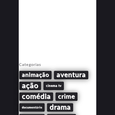
Categorias
aventura
animação
ação
cinema tv
comédia
crime
drama
documentário