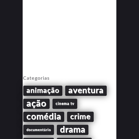
Categorias
aventura
animação
ação
cinema tv
comédia
crime
drama
documentário