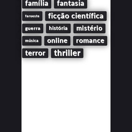
família
fantasia
ficção científica
faroeste
mistério
guerra
história
online
romance
música
thriller
terror