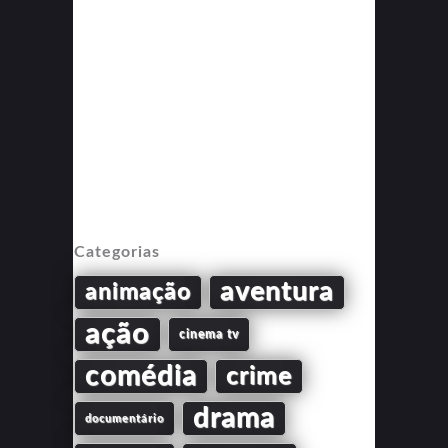
Categorias
aventura
animação
ação
cinema tv
comédia
crime
drama
documentário