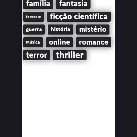
família
fantasia
ficção científica
faroeste
mistério
guerra
história
online
romance
música
thriller
terror