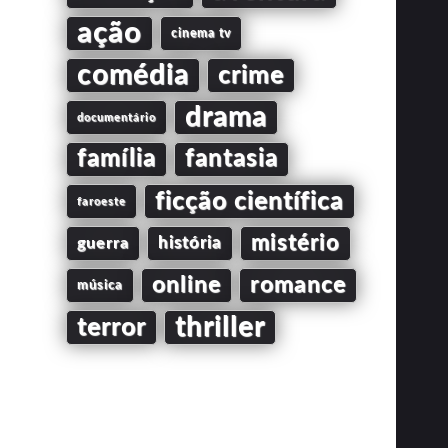
ação
cinema tv
comédia
crime
drama
documentário
família
fantasia
ficção científica
faroeste
mistério
guerra
história
online
romance
música
thriller
terror