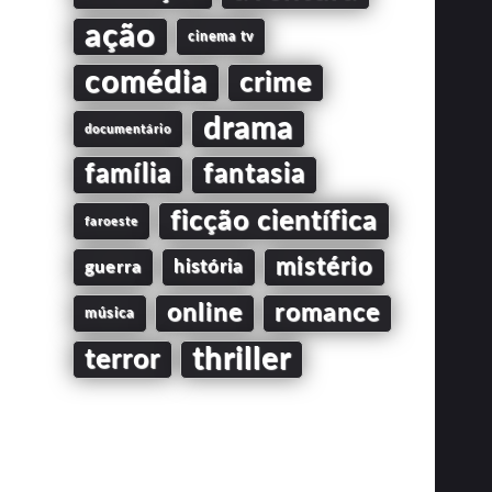
ação
cinema tv
comédia
crime
drama
documentário
família
fantasia
ficção científica
faroeste
mistério
guerra
história
online
romance
música
thriller
terror