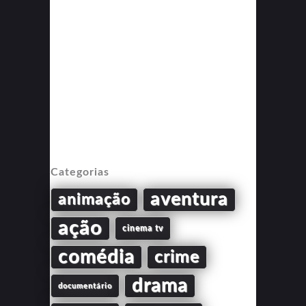
Categorias
aventura
animação
ação
cinema tv
comédia
crime
drama
documentário