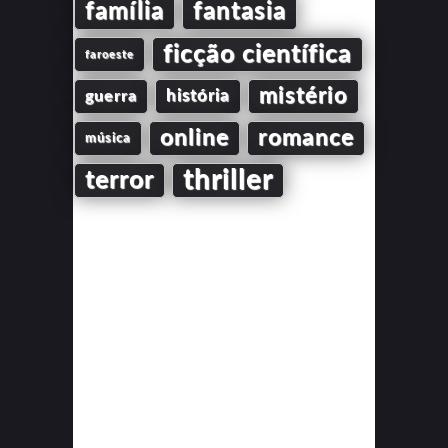
família
fantasia
ficção científica
faroeste
mistério
guerra
história
online
romance
música
thriller
terror