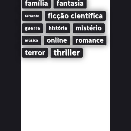
família
fantasia
ficção científica
faroeste
mistério
guerra
história
online
romance
música
thriller
terror