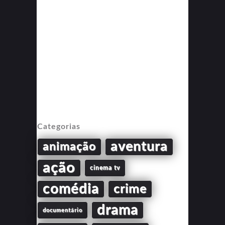
Categorias
aventura
animação
ação
cinema tv
comédia
crime
drama
documentário