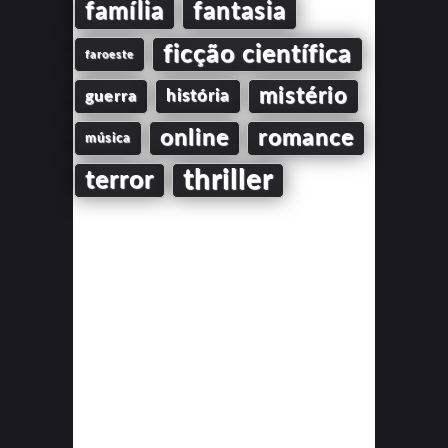
família
fantasia
ficção científica
faroeste
mistério
guerra
história
online
romance
música
thriller
terror