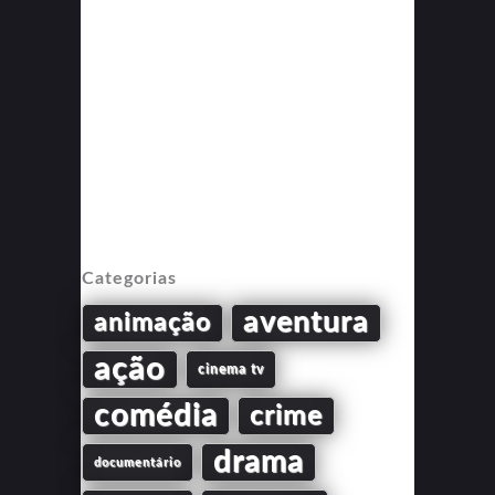
Categorias
aventura
animação
ação
cinema tv
comédia
crime
drama
documentário