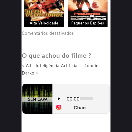
Alta Velocidade
Pequenos Espiões
em
Comentários desativados
Pequenos
Espiões
O que achou do filme ?
<
A.I.: Inteligência Artificial
-
Donnie
Darko
>