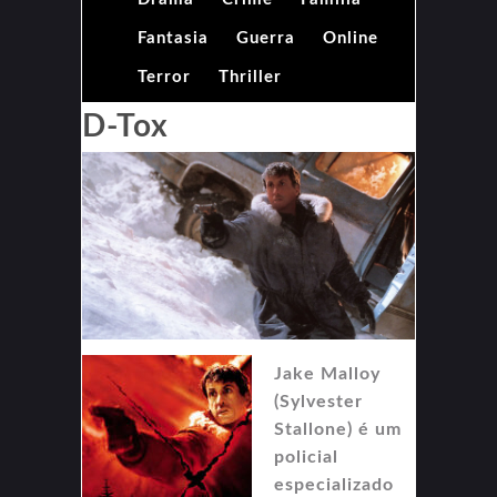
Fantasia
Guerra
Online
Terror
Thriller
D-Tox
Jake Malloy
(Sylvester
Stallone) é um
policial
especializado