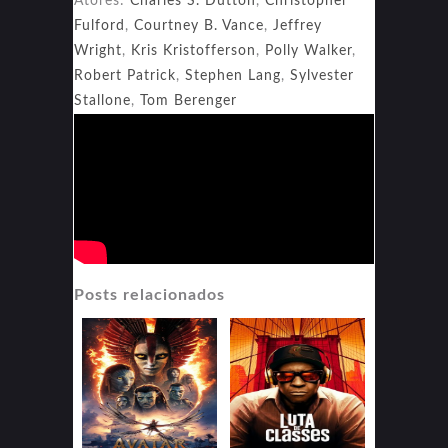
Atores:
Charles S. Dutton
,
Christopher
Fulford
,
Courtney B. Vance
,
Jeffrey
Wright
,
Kris Kristofferson
,
Polly Walker
,
Robert Patrick
,
Stephen Lang
,
Sylvester
Stallone
,
Tom Berenger
Posts relacionados