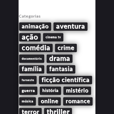
Categorias
aventura
animação
ação
cinema tv
comédia
crime
drama
documentário
família
fantasia
ficção científica
faroeste
mistério
guerra
história
online
romance
música
thriller
terror