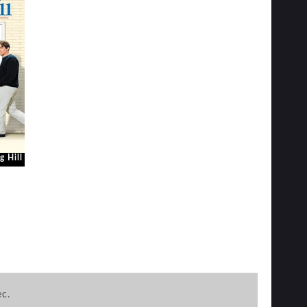
 Hill
ec.