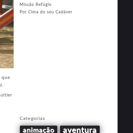
Missão Refúgio
Por Cima do seu Cadáver
r que
z.
uttier
Categorias
aventura
animação