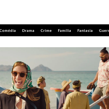
Comédia
Drama
Crime
Família
Fantasia
Guer