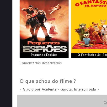
Pequenos Espiões
O Fantástico Sr. R
em
Comentários desativados
Um
Lugar
O que achou do filme ?
Chamado
Notting
<
Gigolô por Acidente
-
Garota, Interrompida
>
Hill
Co