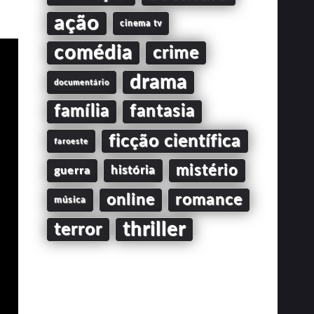
ação
cinema tv
comédia
crime
drama
documentário
família
fantasia
ficção científica
faroeste
mistério
guerra
história
online
romance
música
thriller
terror