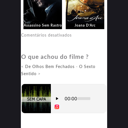
Assassino Sem Rastro
Joana D’Arc
em
Comentários desativados
Joana
D’Arc
O que achou do filme ?
<
De Olhos Bem Fechados
-
O Sexto
Sentido
>