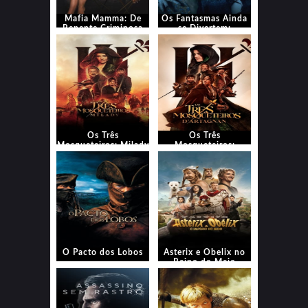
Mafia Mamma: De
Os Fantasmas Ainda
Repente Criminosa
se Divertem:
Beetlejuice
Beetlejuice
Os Três
Os Três
Mosqueteiros: Milady
Mosqueteiros:
D’Artagnan
O Pacto dos Lobos
Asterix e Obelix no
Reino do Meio