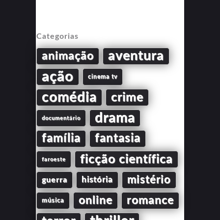
Categorias
aventura
animação
ação
cinema tv
comédia
crime
drama
documentário
família
fantasia
ficção científica
faroeste
mistério
guerra
história
online
romance
música