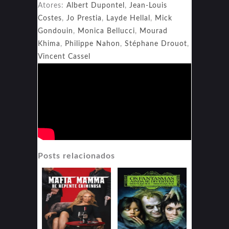
Atores:
Albert Dupontel
,
Jean-Louis
Costes
,
Jo Prestia
,
Layde Hellal
,
Mick
Gondouin
,
Monica Bellucci
,
Mourad
Khima
,
Philippe Nahon
,
Stéphane Drouot
,
Vincent Cassel
Posts relacionados