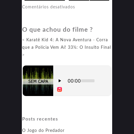
2
em
Comentários desativados
O
Mestre
O que achou do filme ?
Invencível
2
<
Karatê Kid 4: A Nova Aventura
-
Corra
que a Polícia Vem Aí! 33⅓: O Insulto Final
>
Posts recentes
O Jogo do Predador