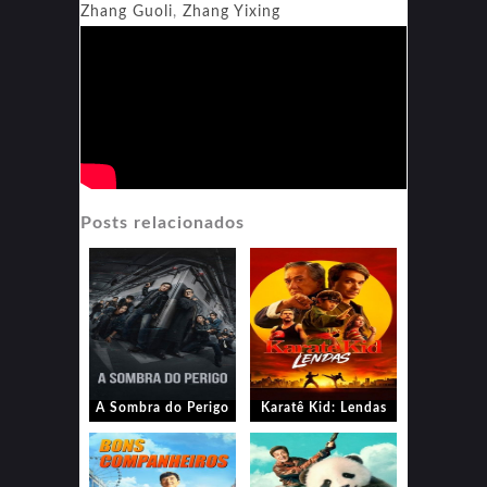
Zhang Guoli
,
Zhang Yixing
Posts relacionados
A Sombra do Perigo
Karatê Kid: Lendas