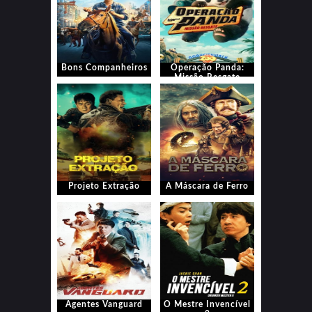
Bons Companheiros
‎Operação Panda:
Missão Resgate
Projeto Extração
A Máscara de Ferro
Agentes Vanguard
O Mestre Invencível