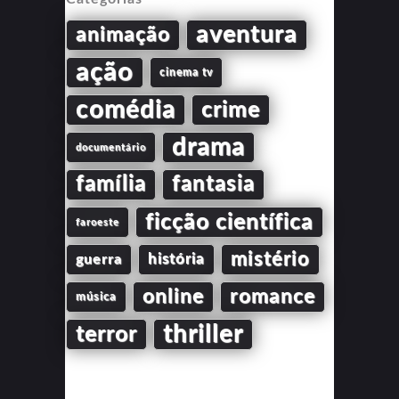
aventura
animação
ação
cinema tv
comédia
crime
drama
documentário
família
fantasia
ficção científica
faroeste
mistério
guerra
história
online
romance
música
thriller
terror