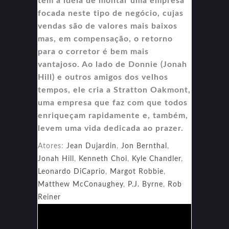
tem a idéia de montar uma empresa
focada neste tipo de negócio, cujas
vendas são de valores mais baixos
mas, em compensação, o retorno
para o corretor é bem mais
vantajoso. Ao lado de Donnie (Jonah
Hill) e outros amigos dos velhos
tempos, ele cria a Stratton Oakmont,
uma empresa que faz com que todos
enriqueçam rapidamente e, também,
levem uma vida dedicada ao prazer.
Atores:
Jean Dujardin
,
Jon Bernthal
,
Jonah Hill
,
Kenneth Choi
,
Kyle Chandler
,
Leonardo DiCaprio
,
Margot Robbie
,
Matthew McConaughey
,
P.J. Byrne
,
Rob
Reiner