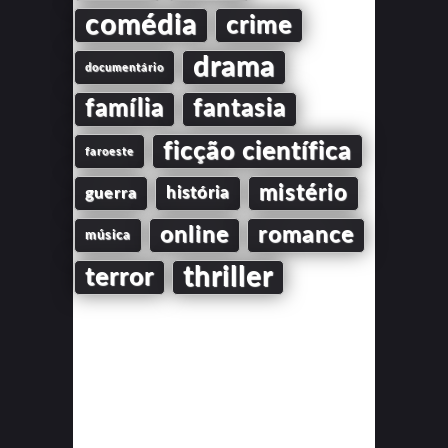
comédia
crime
drama
documentário
família
fantasia
ficção científica
faroeste
mistério
guerra
história
online
romance
música
thriller
terror