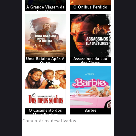
A Grande Viagem da
O Ônibus Perdido
Sua Vida
Uma Batalha Após A
Assassinos da Lua
Outra
das Flores
O Casamento dos
Barbie
Meus Sonhos
em
Comentários desativados
Barbie