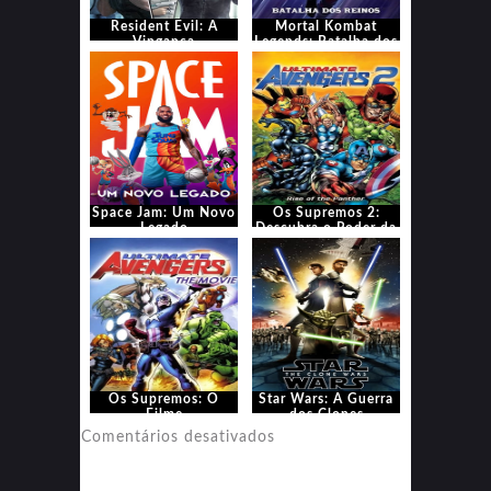
Resident Evil: A
Mortal Kombat
Vingança
Legends: Batalha dos
Reinos
Space Jam: Um Novo
Os Supremos 2:
Legado
Descubra o Poder da
Pantera
Os Supremos: O
Star Wars: A Guerra
Filme
dos Clones
em
Comentários desativados
Star
Wars: