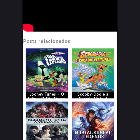
Posts relacionados
Looney Tunes – O
Scooby-Doo e a
Filme: O Dia Que a
Caçada Virtual
Terra Explodiu