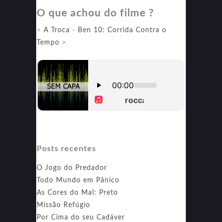
O que achou do filme ?
A
Guerra
<
A Troca
-
Ben 10: Corrida Contra o
dos
Tempo
>
Clones
Posts recentes
O Jogo do Predador
Todo Mundo em Pânico
As Cores do Mal: Preto
Missão Refúgio
Por Cima do seu Cadáver