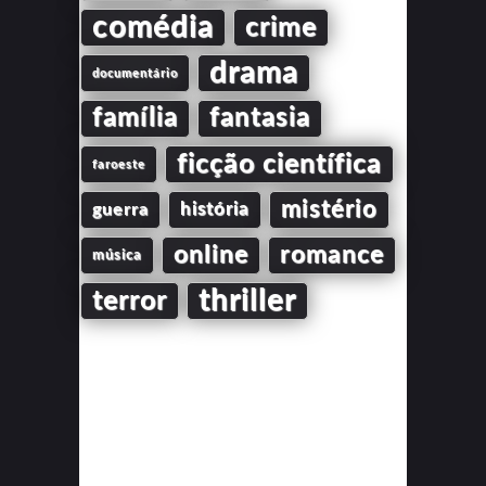
comédia
crime
drama
documentário
família
fantasia
ficção científica
faroeste
mistério
guerra
história
online
romance
música
thriller
terror