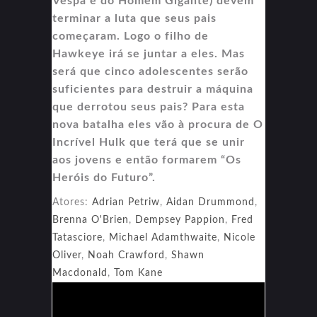
Vespa e do Homem Gigante) devem
terminar a luta que seus pais
começaram. Logo o filho de
Hawkeye irá se juntar a eles. Mas
será que cinco adolescentes serão
suficientes para destruir a máquina
que derrotou seus pais? Para esta
nova batalha eles vão à procura de O
Incrível Hulk que terá que se unir
aos jovens e então formarem “Os
Heróis do Futuro”.
Atores:
Adrian Petriw
,
Aidan Drummond
,
Brenna O'Brien
,
Dempsey Pappion
,
Fred
Tatasciore
,
Michael Adamthwaite
,
Nicole
Oliver
,
Noah Crawford
,
Shawn
Macdonald
,
Tom Kane