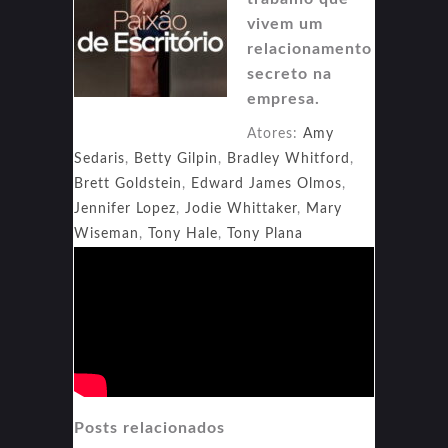
vivem um
relacionamento
secreto na
empresa.
Atores:
Amy
Sedaris
,
Betty Gilpin
,
Bradley Whitford
,
Brett Goldstein
,
Edward James Olmos
,
Jennifer Lopez
,
Jodie Whittaker
,
Mary
Wiseman
,
Tony Hale
,
Tony Plana
Posts relacionados