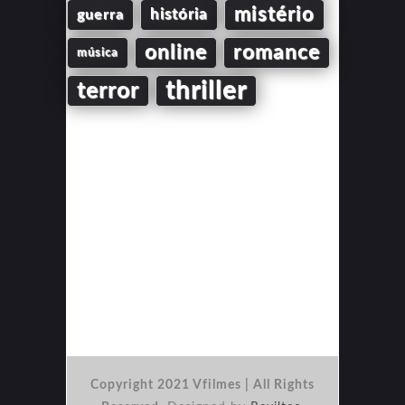
mistério
guerra
história
online
romance
música
thriller
terror
Copyright 2021 Vfilmes | All Rights