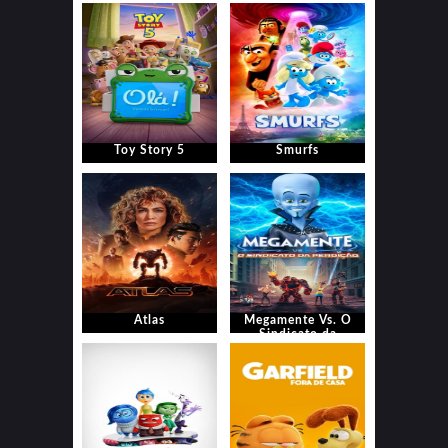
Toy Story 5
Smurfs
Atlas
Megamente Vs. O
Sindicato da
Perdição