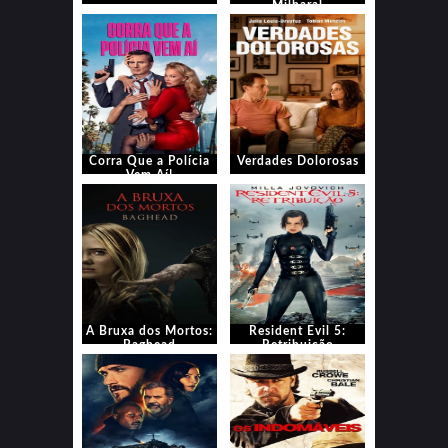
Milharal
Corra Que a Polícia
Verdades Dolorosas
Vem Aí!
A Bruxa dos Mortos:
Resident Evil 5:
Baghead
Retribuição