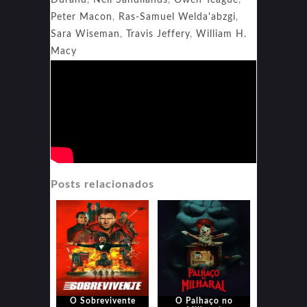
Peter Macon
,
Ras-Samuel Welda'abzgi
,
Sara Wiseman
,
Travis Jeffery
,
William H.
Macy
Posts relacionados
O Sobrevivente
O Palhaço no