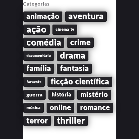
Categorias
aventura
animação
ação
cinema tv
comédia
crime
drama
documentário
família
fantasia
ficção científica
faroeste
mistério
guerra
história
online
romance
música
thriller
terror