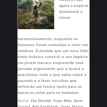
agora a espécie
dominante e
vivem
harmoniosamente, enquanto os
humanos foram reduzidos a viver nas
sombras. À medida que um novo líder
símio tirânico constrói o seu império,
um jovem macaco empreende uma
jornada angustiante que o levará a
questionar tudo o que sabia sobre o
passado e a fazer escolhas que
definirão um futuro tanto para os
macacos como para os humanos.
Atores:
Eka Darville
,
Freya Allan
,
Kevin
Durand
,
Neil Sandilands
,
Owen Teague
,