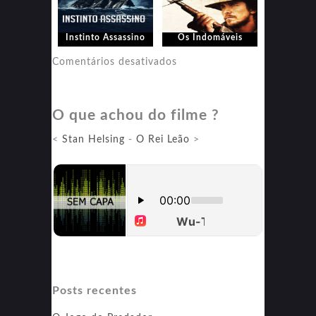
Instinto Assassino
Os Indomáveis
em
Comentários desativados
Os
Indomáveis
O que achou do filme ?
<
Stan Helsing
-
O Rei Leão
>
Posts recentes