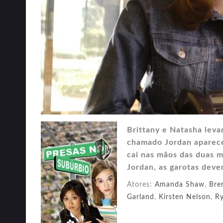
Brittany e Natasha lev
chamado Jordan aparece 
cai nas mãos das duas m
Jordan, as garotas deve
Atores:
Amanda Shaw
,
Bre
Garland
,
Kirsten Nelson
,
Ry