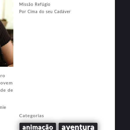
Missão Refúgio
Por Cima do seu Cadáver
tro
 jovem
ade de
nie
Categorias
aventura
animação