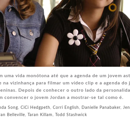
am uma vida monótona até que a agenda de um jovem as
na vizinhança para filmar um vídeo clip e a agenda do
eninas. Depois de conhecer o outro lado da personalid
m convencer o jovem Jordan a mostrar-se tal como é.
nda Song
,
CiCi Hedgpeth
,
Corri English
,
Danielle Panabaker
,
Jen
an Belleville
,
Taran Killam
,
Todd Stashwick