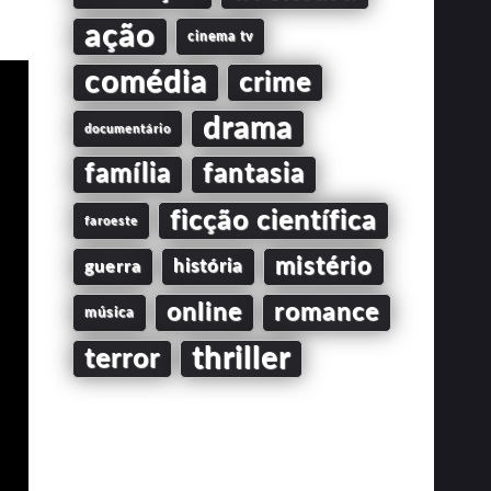
ação
cinema tv
comédia
crime
drama
documentário
família
fantasia
ficção científica
faroeste
mistério
guerra
história
online
romance
música
thriller
terror