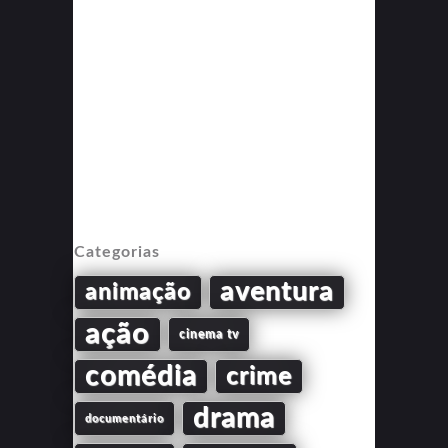
Categorias
aventura
animação
ação
cinema tv
comédia
crime
drama
documentário