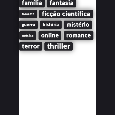
família
fantasia
ficção científica
faroeste
mistério
guerra
história
online
romance
música
thriller
terror