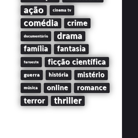
ação
cinema tv
comédia
crime
drama
documentário
família
fantasia
ficção científica
faroeste
mistério
guerra
história
online
romance
música
thriller
terror