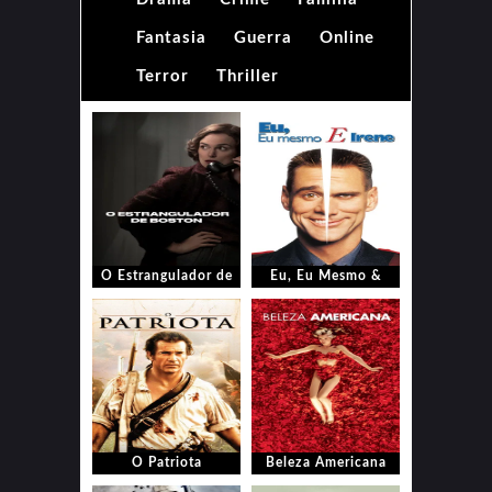
Fantasia
Guerra
Online
Terror
Thriller
O Estrangulador de
Eu, Eu Mesmo &
Boston
Irene
O Patriota
Beleza Americana