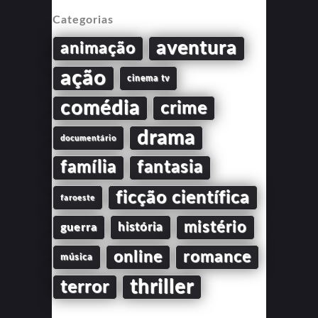
Categorias
aventura
animação
ação
cinema tv
comédia
crime
drama
documentário
família
fantasia
ficção científica
faroeste
mistério
guerra
história
online
romance
música
thriller
terror