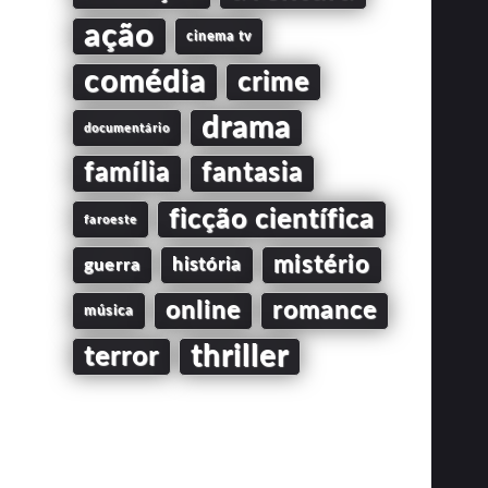
ação
cinema tv
comédia
crime
drama
documentário
família
fantasia
ficção científica
faroeste
mistério
guerra
história
online
romance
música
thriller
terror