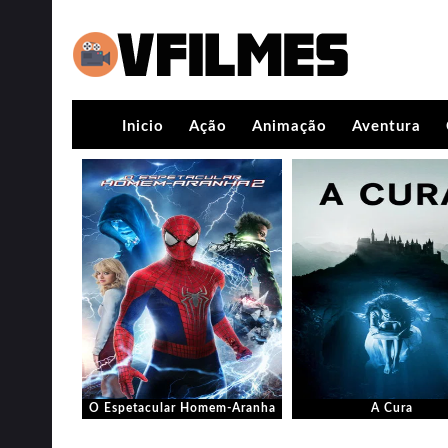
Inicio
Ação
Animação
Aventura
O Espetacular Homem-Aranha
A Cura
2: A Ameaça de Electro