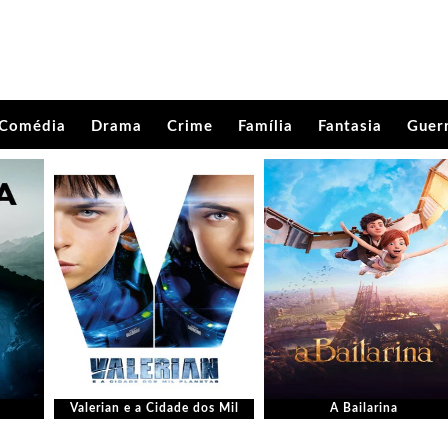
Comédia
Drama
Crime
Família
Fantasia
Guer
Valerian e a Cidade dos Mil
A Bailarina
Planetas