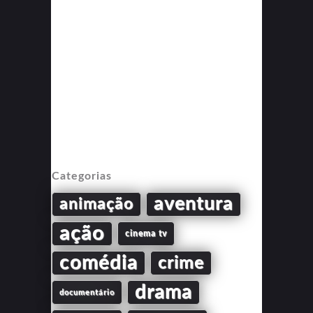
Categorias
aventura
animação
ação
cinema tv
comédia
crime
drama
documentário