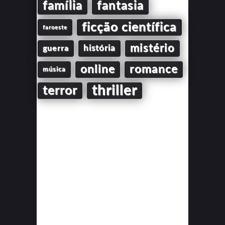
família
fantasia
ficção científica
faroeste
mistério
guerra
história
online
romance
música
thriller
terror