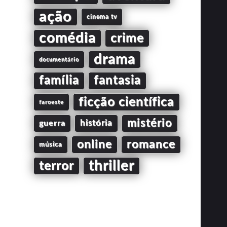
ação
cinema tv
comédia
crime
drama
documentário
família
fantasia
ficção científica
faroeste
mistério
guerra
história
online
romance
música
thriller
terror