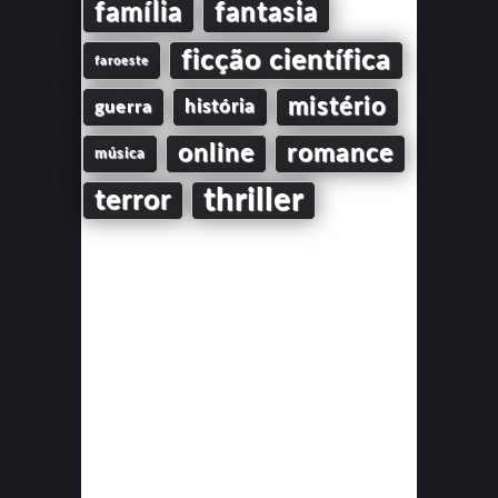
família
fantasia
ficção científica
faroeste
mistério
guerra
história
online
romance
música
thriller
terror