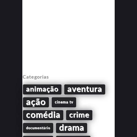
Categorias
aventura
animação
ação
cinema tv
comédia
crime
drama
documentário