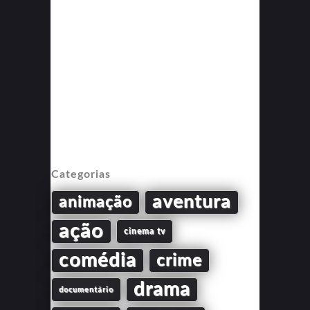
Categorias
aventura
animação
ação
cinema tv
comédia
crime
drama
documentário