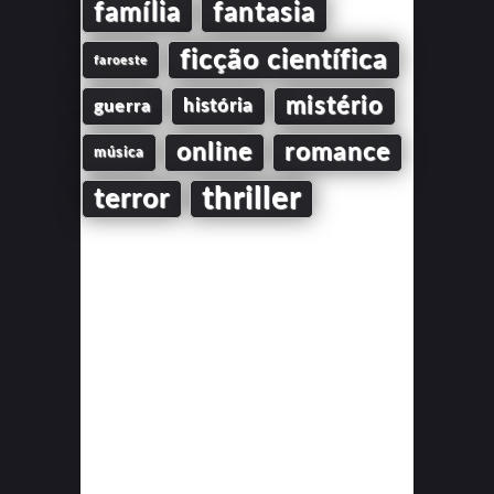
família
fantasia
ficção científica
faroeste
mistério
guerra
história
online
romance
música
thriller
terror