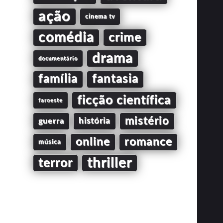
ação
cinema tv
comédia
crime
drama
documentário
família
fantasia
ficção científica
faroeste
mistério
guerra
história
online
romance
música
thriller
terror