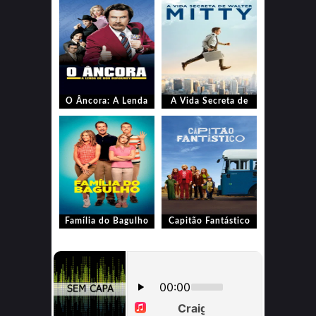
O Âncora: A Lenda
A Vida Secreta de
de Ron Burgundy
Walter Mitty
Família do Bagulho
Capitão Fantástico