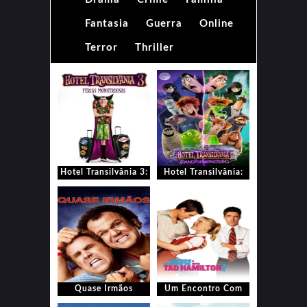
Fantasia
Guerra
Online
Terror
Thriller
Hotel Transilvânia 3:
Hotel Transilvânia:
Férias Monstruosas
Transformonstrão
Quase Irmãos
Um Encontro Com
Seu Ídolo!