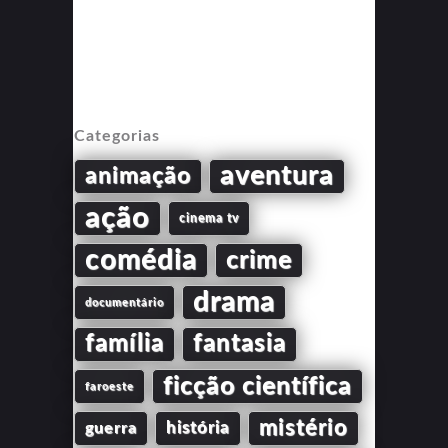
Categorias
aventura
animação
ação
cinema tv
comédia
crime
drama
documentário
família
fantasia
ficção científica
faroeste
mistério
guerra
história