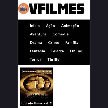
Inicio
Ação
Animação
Aventura
Comédia
Drama
Crime
Família
Fantasia
Guerra
Online
Terror
Thriller
Soldado Universal: O
Retorno