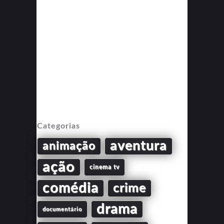
Categorias
aventura
animação
ação
cinema tv
comédia
crime
drama
documentário