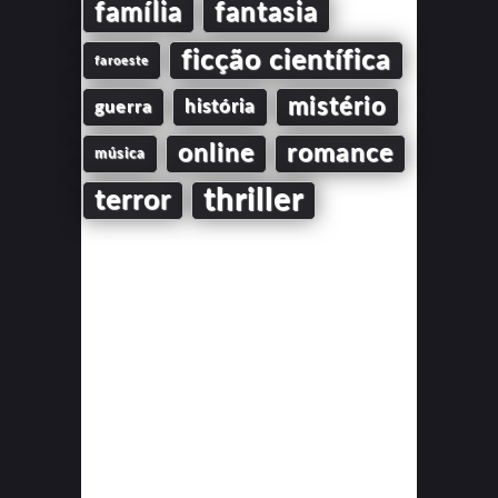
família
fantasia
ficção científica
faroeste
mistério
guerra
história
online
romance
música
thriller
terror