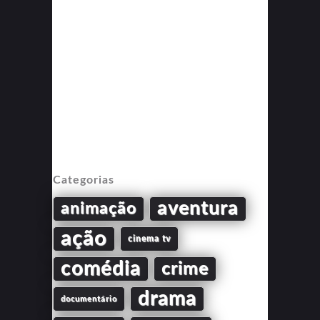
Categorias
aventura
animação
ação
cinema tv
comédia
crime
drama
documentário