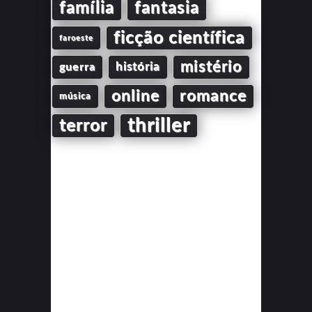
família
fantasia
ficção científica
faroeste
mistério
guerra
história
online
romance
música
thriller
terror