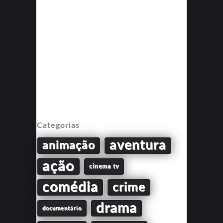
Categorias
aventura
animação
ação
cinema tv
comédia
crime
drama
documentário