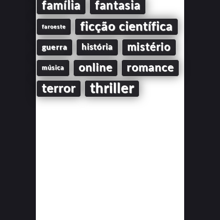
família
fantasia
ficção científica
faroeste
mistério
guerra
história
online
romance
música
thriller
terror