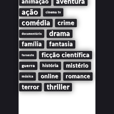
aventura
animação
ação
cinema tv
comédia
crime
drama
documentário
família
fantasia
ficção científica
faroeste
mistério
guerra
história
online
romance
música
thriller
terror