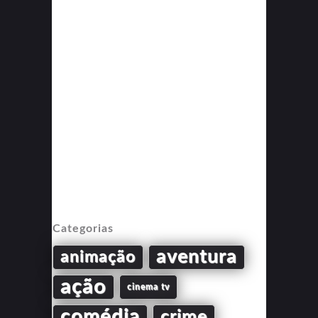
Categorias
aventura
animação
ação
cinema tv
comédia
crime