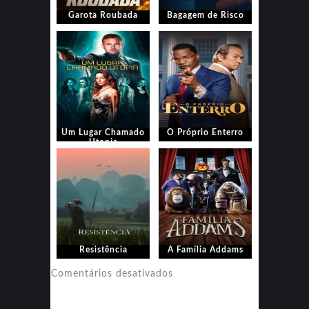
Garota Roubada
Bagagem de Risco
Um Lugar Chamado
O Próprio Enterro
Utopia
Resistência
A Família Addams
em
Comentários desativados
A
Família