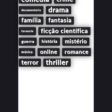
drama
documentário
família
fantasia
ficção científica
faroeste
mistério
guerra
história
online
romance
música
thriller
terror