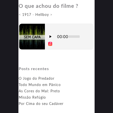
O que achou do filme ?
Addams
<
1917
-
Hellboy
>
Posts recentes
O Jogo do Predador
Todo Mundo em Pânico
As Cores do Mal: Preto
Missão Refúgio
Por Cima do seu Cadáver