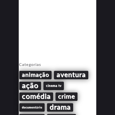
Categorias
aventura
animação
ação
cinema tv
comédia
crime
drama
documentário