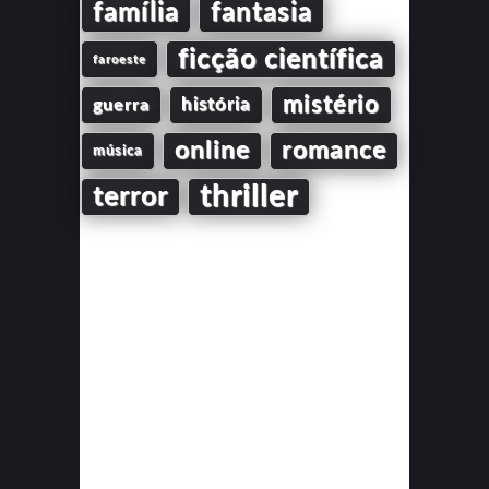
família
fantasia
ficção científica
faroeste
mistério
guerra
história
online
romance
música
thriller
terror