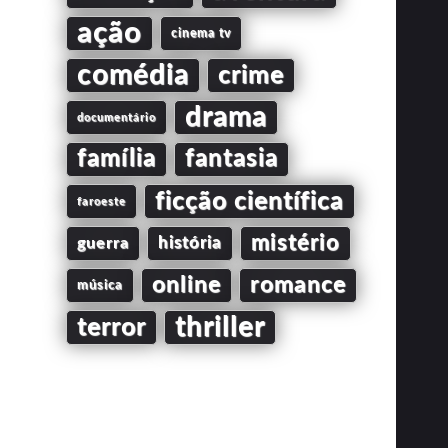
ação
cinema tv
comédia
crime
drama
documentário
família
fantasia
ficção científica
faroeste
mistério
guerra
história
online
romance
música
thriller
terror