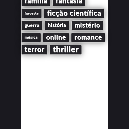
família
fantasia
ficção científica
faroeste
mistério
guerra
história
online
romance
música
thriller
terror