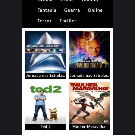
Fantasia
Guerra
Online
Terror
Thriller
Jornada nas Estrelas:
Jornada nas Estrelas:
Nêmesis
Primeiro Contato
Ted 2
Mulher-Maravilha:
Linhagem de Sangue