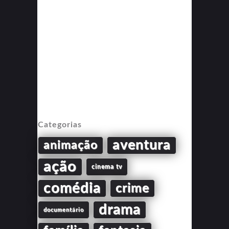
Categorias
aventura
animação
ação
cinema tv
comédia
crime
drama
documentário