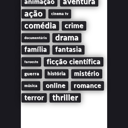
aventura
animação
ação
cinema tv
comédia
crime
drama
documentário
família
fantasia
ficção científica
faroeste
mistério
guerra
história
online
romance
música
thriller
terror