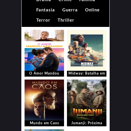
Fantasia
Guerra
Online
Terror
Thriller
O Amor Mandou
Midway: Batalha em
Mensagem
Alto Mar
Mundo em Caos
Jumanji: Próxima
Fase