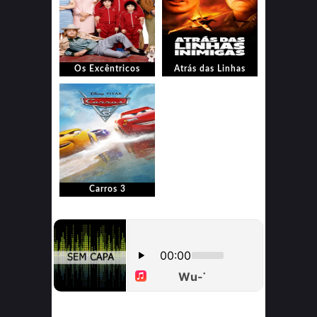
Os Excêntricos
Atrás das Linhas
Tenenbaums
Inimigas
Carros 3