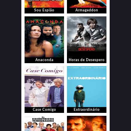
Sou Espião
Armageddon
Anaconda
Horas de Desespero
Case Comigo
Extraordinário