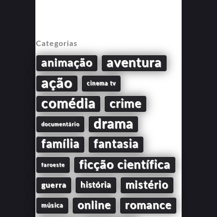
Categorias
aventura
animação
ação
cinema tv
comédia
crime
drama
documentário
família
fantasia
ficção científica
faroeste
mistério
guerra
história
online
romance
música