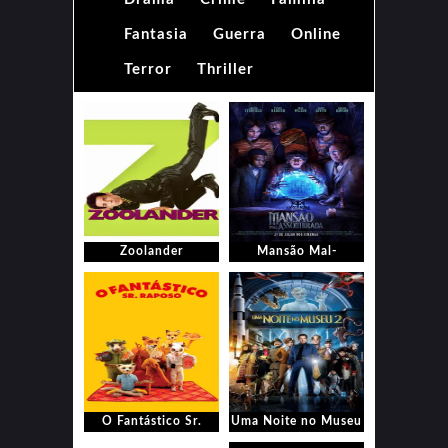
Fantasia
Guerra
Online
Terror
Thriller
Zoolander
Mansão Mal-
Assombrada
O Fantástico Sr.
Uma Noite no Museu
Raposo
2