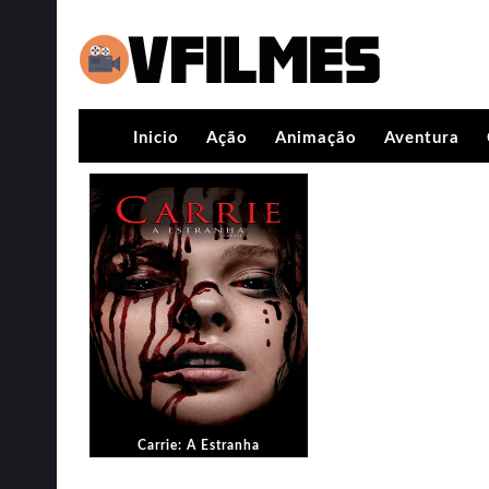
Inicio
Ação
Animação
Aventura
Carrie: A Estranha