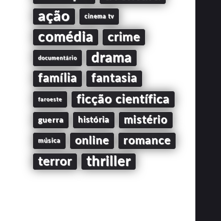
ação
cinema tv
comédia
crime
drama
documentário
família
fantasia
ficção científica
faroeste
mistério
guerra
história
online
romance
música
thriller
terror