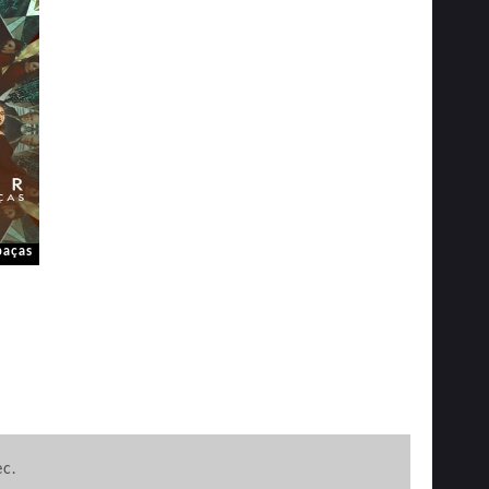
paças
ec.