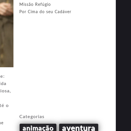
Missão Refúgio
Por Cima do seu Cadáver
e:
ida
iosa,
e
té o
Categorias
ne
aventura
animação