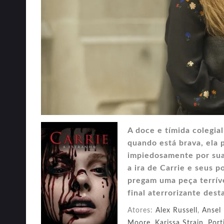
A doce e tímida colegia
quando está brava, ela
impiedosamente por suas
a ira de Carrie e seus 
pregam uma peça terríve
final aterrorizante desta
Atores:
Alex Russell
,
Ansel 
Moore
,
Karissa Strain
,
Port