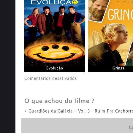
Evolução
Gringa
em
Comentários desativados
Sharper:
Uma
O que achou do filme ?
Vida
de
<
Guardiões da Galáxia – Vol. 3
-
Ruim Pra Cachorr
Trapaças
Co