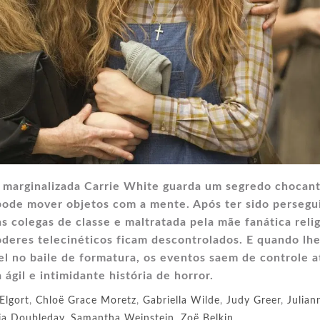
l marginalizada Carrie White guarda um segredo chocant
 pode mover objetos com a mente. Após ter sido persegu
 colegas de classe e maltratada pela mãe fanática relig
poderes telecinéticos ficam descontrolados. E quando lh
l no baile de formatura, os eventos saem de controle a
 ágil e intimidante história de horror.
Elgort
,
Chloë Grace Moretz
,
Gabriella Wilde
,
Judy Greer
,
Julian
ia Doubleday
,
Samantha Weinstein
,
Zoë Belkin