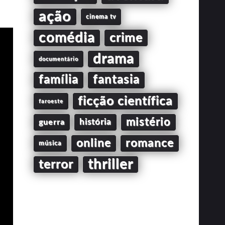
ação
cinema tv
comédia
crime
drama
documentário
família
fantasia
ficção científica
faroeste
mistério
guerra
história
online
romance
música
thriller
terror