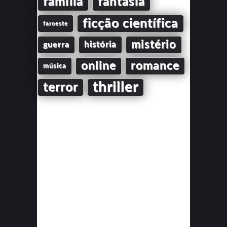
família
fantasia
ficção científica
faroeste
mistério
guerra
história
online
romance
música
thriller
terror