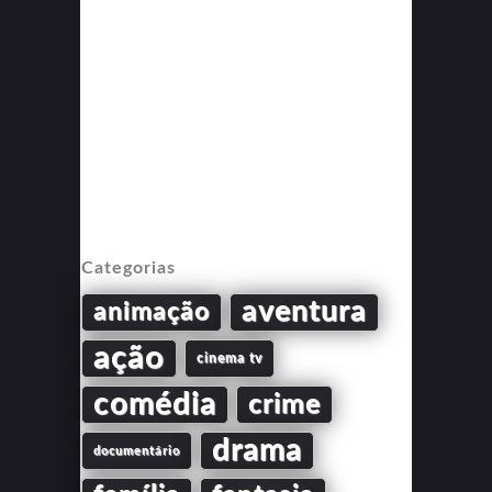
Categorias
aventura
animação
ação
cinema tv
comédia
crime
drama
documentário