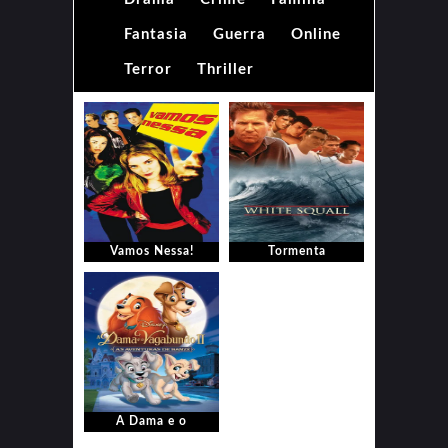
Fantasia
Guerra
Online
Terror
Thriller
Vamos Nessa!
Tormenta
A Dama e o
Vagabundo II: As