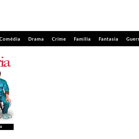
Comédia
Drama
Crime
Família
Fantasia
Guer
a