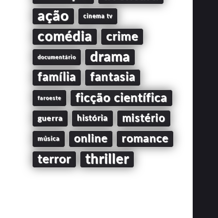
ação
cinema tv
comédia
crime
drama
documentário
família
fantasia
ficção científica
faroeste
mistério
guerra
história
online
romance
música
thriller
terror