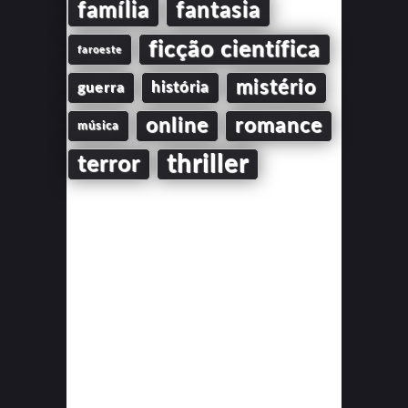
família
fantasia
ficção científica
faroeste
mistério
guerra
história
online
romance
música
thriller
terror