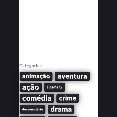
Categorias
aventura
animação
ação
cinema tv
comédia
crime
drama
documentário